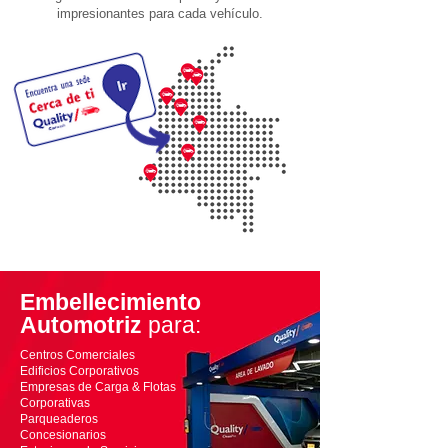
impresionantes para cada vehículo.
Embellecimiento
Automotriz
para:
Centros Comerciales
Edificios Corporativos
Empresas de Carga & Flotas
Corporativas
Parqueaderos
Concesionarios